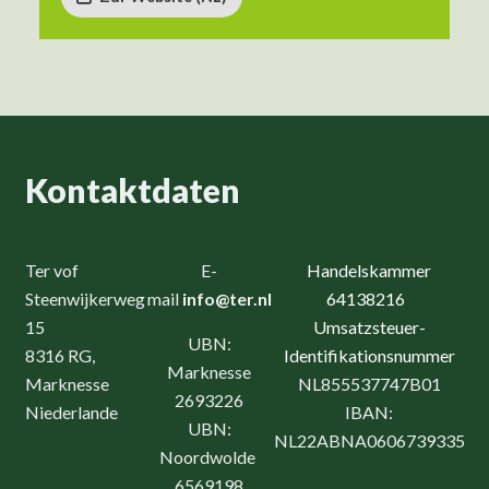
Kontaktdaten
Ter vof
E-
Handelskammer
Steenwijkerweg
mail
info@ter.nl
64138216
15
Umsatzsteuer-
UBN:
8316 RG,
Identifikationsnummer
Marknesse
Marknesse
NL855537747B01
2693226
Niederlande
IBAN:
UBN:
NL22ABNA0606739335
Noordwolde
6569198