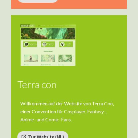
Terra con
Willkommen auf der Website von Terra Con,
einer Convention für Cosplayer, Fantasy-,
Anime- und Comic-Fans.
Zur Website (NL)