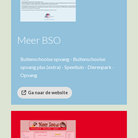
Meer BSO
Buitenschoolse opvang - Buitenschoolse
opvang plus (extra) - Speeltuin - Dierenpark -
Opvang
Ga naar de website