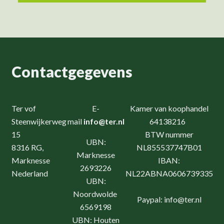
Contactgegevens
Ter vof
E-
Kamer van koophandel
Steenwijkerweg
mail
info@ter.nl
64138216
15
BTW nummer
UBN:
8316 RG,
NL855537747B01
Marknesse
Marknesse
IBAN:
2693226
Nederland
NL22ABNA0606739335
UBN:
Noordwolde
Paypal: info@ter.nl
6569198
UBN: Houten