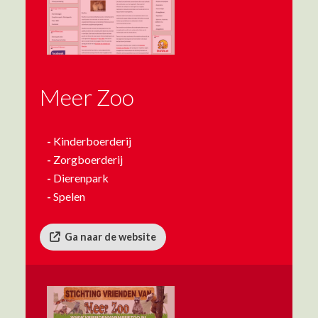
Meer Zoo
-
Kinderboerderij
-
Zorgboerderij
-
Dierenpark
-
Spelen
Ga naar de website