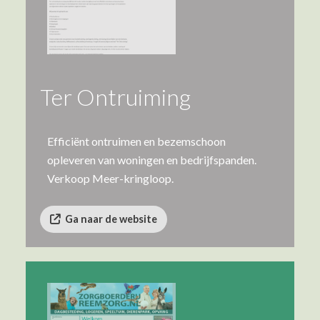
Ter Ontruiming
Efficiënt ontruimen en bezemschoon
opleveren van woningen en bedrijfspanden.
Verkoop Meer-kringloop.
Ga naar de website