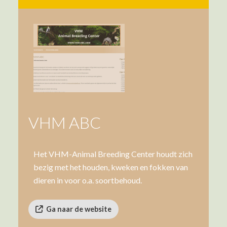
VHM ABC
Het VHM-Animal Breeding Center houdt zich
bezig met het houden, kweken en fokken van
dieren in voor o.a. soortbehoud.
Ga naar de website